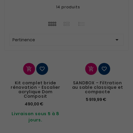
14 produits
Eclairage Piscine
Plomberie Piscine

Pertinence




Kit complet bride
SANDBOX – Filtration
Coffrets
Escaliers / Echelles
rénovation - Escalier
au sable classique et
acrylique Dom
électriques
compacte
Composit
piscine
5 919,99 €
490,00 €
Livraison sous 5 à 8
jours.