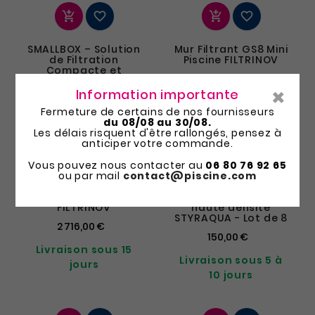
Local technique
piscine




SMALLBOX – Solution
Mur Filtrant GS8 Mini
de Filtration
Piscine FILTRINOV
Compacte et
2 245,00 €
Automatisée pour
×
Piscine
Information importante
Livraison sous 15
3 689,99 €
Fermeture de certains de nos fournisseurs
jours
du 08/08 au 30/08.
Les délais risquent d'être rallongés, pensez à
anticiper votre commande.




Vous pouvez nous contacter au
06 80 76 92 65
ou par mail
contact@piscine.com
Mur filtrant GS14
Blocs polystyrène
FILTRINOV
haute densité
STYRAQUA - Lot de 8
2 716,00 €
150,00 €
Livraison sous 15
Livraison sous 5 à
jours
10 jours