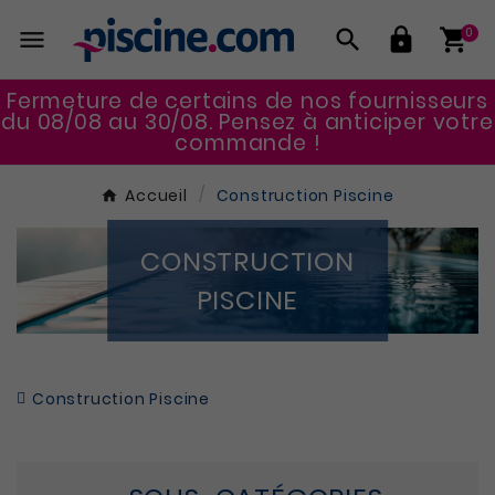




0
Fermeture de certains de nos fournisseurs
du 08/08 au 30/08. Pensez à anticiper votre
commande !
Accueil
Construction Piscine
CONSTRUCTION
PISCINE
Construction Piscine