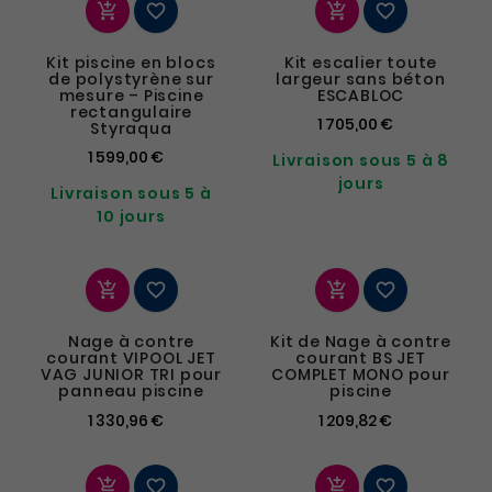




Kit piscine en blocs
Kit escalier toute
de polystyrène sur
largeur sans béton
mesure – Piscine
ESCABLOC
rectangulaire
1 705,00 €
Styraqua
1 599,00 €
Livraison sous 5 à 8
jours
Livraison sous 5 à
10 jours




Nage à contre
Kit de Nage à contre
courant VIPOOL JET
courant BS JET
VAG JUNIOR TRI pour
COMPLET MONO pour
panneau piscine
piscine
1 330,96 €
1 209,82 €



