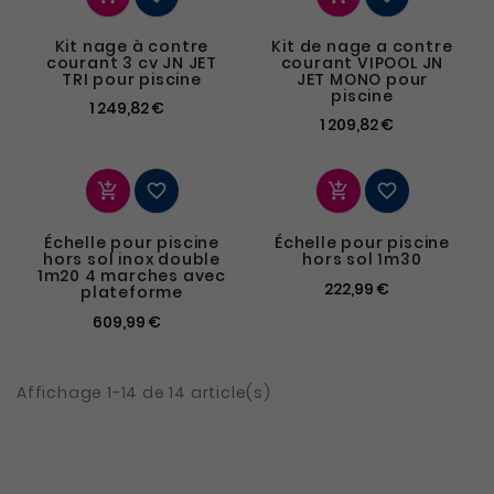
Kit nage à contre
Kit de nage a contre
courant 3 cv JN JET
courant VIPOOL JN
TRI pour piscine
JET MONO pour
piscine
1 249,82 €
1 209,82 €




Échelle pour piscine
Échelle pour piscine
hors sol inox double
hors sol 1m30
1m20 4 marches avec
222,99 €
plateforme
609,99 €
Affichage 1-14 de 14 article(s)