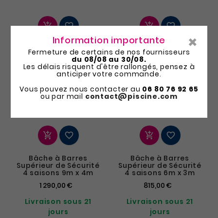




×
Information importante
Bâche à Barres
Bâche à Barres
Fermeture de certains de nos fournisseurs
Supérieur de Sécurité
Supérieur de Sécurité
du 08/08 au 30/08.
4 saisons 10m x 5m
4 saisons 10m x 4m
Les délais risquent d'être rallongés, pensez à
anticiper votre commande.
1 640,00 €
1 405,00 €
Vous pouvez nous contacter au
06 80 76 92 65
Livraison sous 21
Livraison sous 21
ou par mail
contact@piscine.com
jours
jours




Bâche à Barres
Bâche à Barres
Supérieur de Sécurité
Supérieur de Sécurité
4 saisons 9m x 4m
4 saisons 6m x 3m
1 290,00 €
815,00 €
Livraison sous 21
Livraison sous 21
jours
jours