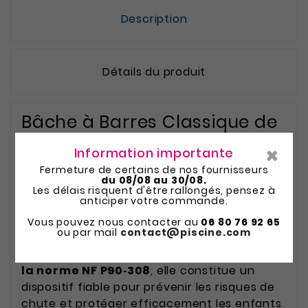
Description
Détails du produit
Bâche à Barres Classique de
Sécurité 4 saisons 7m x 3m
×
Information importante
Fermeture de certains de nos fournisseurs
La
bâche à barres 10 x 5 m
est une solution
du 08/08 au 30/08.
de protection complète pour les piscines
Les délais risquent d'être rallongés, pensez à
anticiper votre commande.
rectangulaires de grande dimension. Conçue
pour résister aux conditions extérieures tout
Vous pouvez nous contacter au
06 80 76 92 65
ou par mail
contact@piscine.com
au long de l’année, elle combine sécurité,
solidité et confort d’utilisation
. Conforme à
la norme NF P90‑308
, elle constitue un
dispositif fiable pour prévenir les risques de
chute et protéger efficacement les enfants