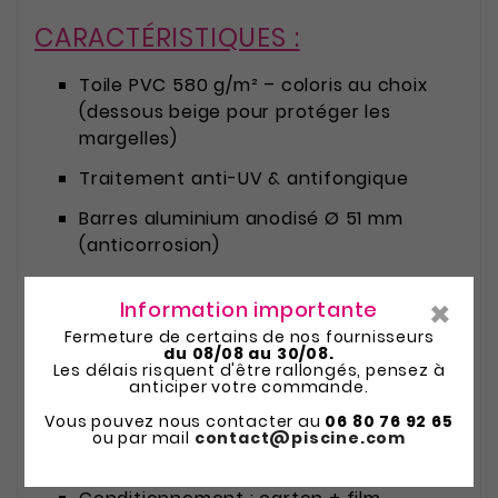
CARACTÉRISTIQUES :
Toile PVC 580 g/m² – coloris au choix
(dessous beige pour protéger les
margelles)
Traitement anti-UV & antifongique
Barres aluminium anodisé Ø 51 mm
(anticorrosion)
Sangles de tension + sangles anti-
×
Information importante
soulèvement
Fermeture de certains de nos fournisseurs
Cliquets inox 0.6T + boucles poire Ø5mm
du 08/08 au 30/08.
Les délais risquent d'être rallongés, pensez à
+ attaches rapides
anticiper votre commande.
Bandes anti-abrasion sur les longueurs
Vous pouvez nous contacter au
06 80 76 92 65
ou par mail
contact@piscine.com
Poids : environ 1,3 kg/m²