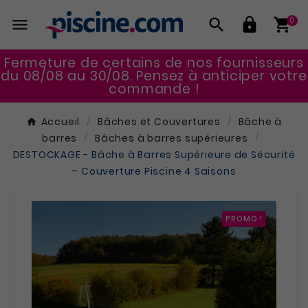




0
Fermeture de certains de nos fournisseurs
du 08/08 au 30/08. Pensez à anticiper votre
commande !
Accueil
Bâches et Couvertures
Bâche à
barres
Bâches à barres supérieures
DESTOCKAGE - Bâche à Barres Supérieure de Sécurité
– Couverture Piscine 4 Saisons
PROMO !