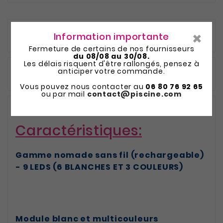
×
Description
Information importante
Fermeture de certains de nos fournisseurs
du 08/08 au 30/08.
Les délais risquent d'être rallongés, pensez à
anticiper votre commande.
Détails du produit
Vous pouvez nous contacter au
06 80 76 92 65
ou par mail
contact@piscine.com
Caractéristiques:
Gamme nomade sans fil (rechargeable)
- 9 LEDS (6 BLANCHES ET 3 COULEURS)
Module blanc et multicouleurs