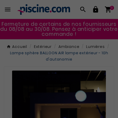




0
Fermeture de certains de nos fournisseurs
du 08/08 au 30/08. Pensez à anticiper votre
commande !
Accueil
Extérieur
Ambiance
Lumières
Lampe sphère BALLOON AIR lampe extérieur - 10h
d'autonomie