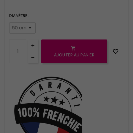
DIAMÈTRE :


AJOUTER AU PANIER