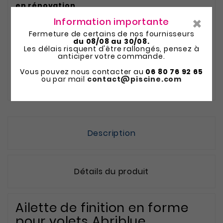
en rénovation
.
×
Information importante
Correspond au n°7 sur le schéma
Fermeture de certains de nos fournisseurs
du 08/08 au 30/08.
Ailettes finition en forme vendues au mètre
Les délais risquent d'être rallongés, pensez à
anticiper votre commande.
linéaire que vous devez adapter sur les
angles de votre bassin.
Vous pouvez nous contacter au
06 80 76 92 65
ou par mail
contact@piscine.com
Description
Détails du produit
Ailette de finition en forme
pour volets Abriblue