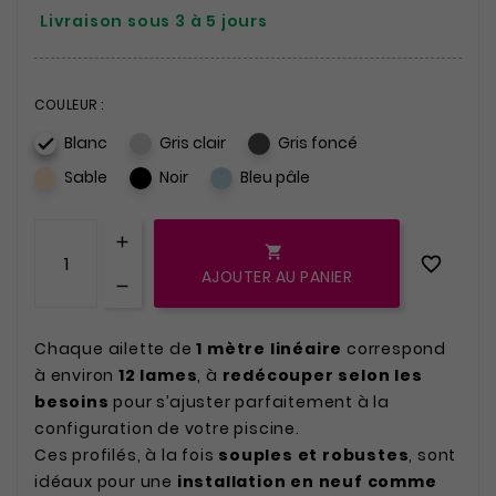
Livraison sous 3 à 5 jours
COULEUR :
Blanc
Gris clair
Gris foncé

Sable
Noir
Bleu pâle


AJOUTER AU PANIER
Chaque ailette de
1 mètre linéaire
correspond
à environ
12 lames
, à
redécouper selon les
besoins
pour s’ajuster parfaitement à la
configuration de votre piscine.
Ces profilés, à la fois
souples et robustes
, sont
idéaux pour une
installation en neuf comme