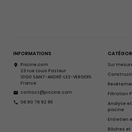
INFORMATIONS
CATÉGOR
Piscine.com
Sur mesur
location_on
23 rue Louis Pasteur
Constructi
10120 SAINT-ANDRÉ-LES-VERGERS
France
Revêtemen
contact@piscine.com
email
Filtration 
06 80 76 92 65
call
Analyse et
piscine
Entretien 
Bâches et