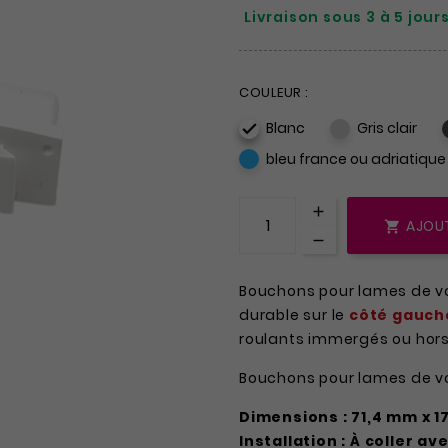
Livraison sous 3 à 5 jour
COULEUR :
Blanc
Gris clair

bleu france ou adriatique
AJOUT

Bouchons pour lames de vol
durable sur le
côté gauch
roulants immergés ou hors
Bouchons pour lames de vol
Dimensions : 71,4 mm x 1
Installation : À coller a