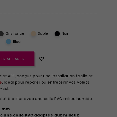
s
(2 avis)
Gris foncé
Sable
Noir
Bleu

ER AU PANIER
et APF, conçus pour une installation facile et
e
. Idéal pour réparer ou entretenir vos volets
-sol.
et à coller avec une colle PVC milieu humide.
7 mm.
vec une colle PVC adaptée aux milieux