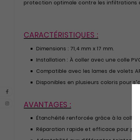
protection optimale contre les infiltrations 
CARACTÉRISTIQUES :
Dimensions : 71,4 mm x 17 mm.
Installation : À coller avec une colle 
Compatible avec les lames de volets A
Disponibles en plusieurs coloris pour s’
AVANTAGES :
Étanchéité renforcée grâce à la colle 
Réparation rapide et efficace pour prol