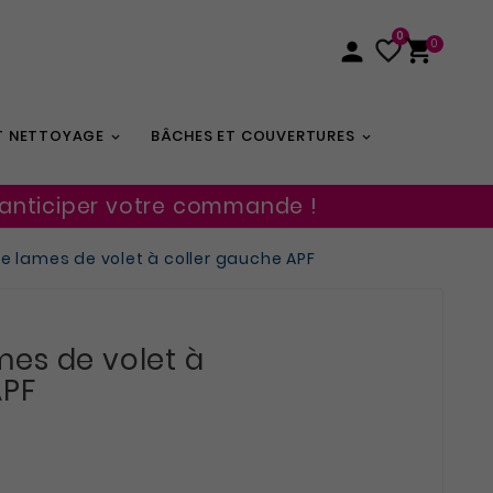
0


0

ET NETTOYAGE
BÂCHES ET COUVERTURES
 anticiper votre commande !
e lames de volet à coller gauche APF
es de volet à
APF