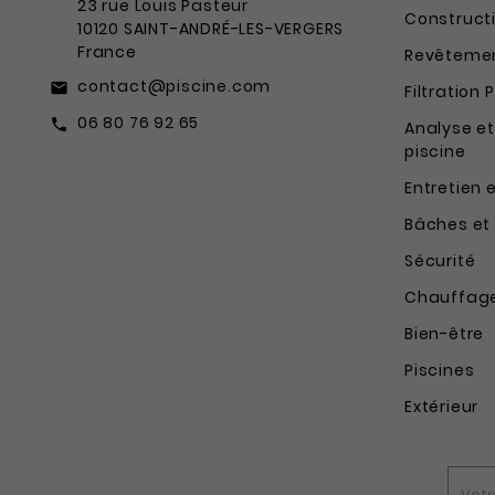
23 rue Louis Pasteur
Constructi
10120 SAINT-ANDRÉ-LES-VERGERS
France
Revêtemen
contact@piscine.com
email
Filtration 
06 80 76 92 65
call
Analyse et
piscine
Entretien 
Bâches et
Sécurité
Chauffag
Bien-être
Piscines
Extérieur