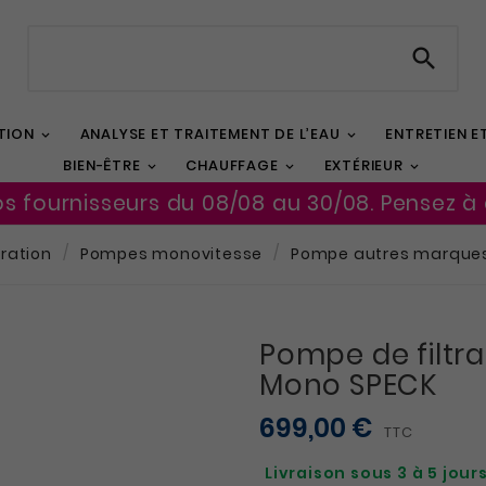

TION
ANALYSE ET TRAITEMENT DE L’EAU
ENTRETIEN 
BIEN-ÊTRE
CHAUFFAGE
EXTÉRIEUR
os fournisseurs du 08/08 au 30/08. Pensez à
tration
Pompes monovitesse
Pompe autres marque
Pompe de filtr
Mono SPECK
699,00 €
TTC
Livraison sous 3 à 5 jour