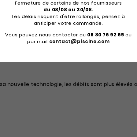
Fermeture de certains de nos fournisseurs
avec couvercle transparent
, d’un
raccord entrée 
du 08/08 au 30/08.
ile. Sa conception robuste la rend compatible avec l’
Les délais risquent d'être rallongés, pensez à
anticiper votre commande.
er à toutes les tailles de piscine, la
pompe BADU D
Vous pouvez nous contacter au
06 80 76 92 65
ou
par mail
contact@piscine.com
̀ sa nouvelle technologie, les débits sont plus éleve