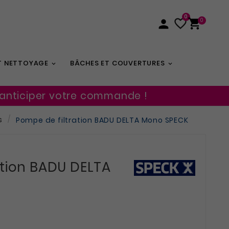
0


0

ET NETTOYAGE
BÂCHES ET COUVERTURES
 anticiper votre commande !
s
Pompe de filtration BADU DELTA Mono SPECK
ation BADU DELTA
s