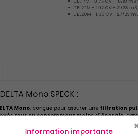
DEL17M - 0.75 CV - 16/18 m3
DEL22M - 1.02 CV - 21/23 m3
DEL28M - 1.36 CV - 27/29 m
 DELTA Mono SPECK :
DELTA Mono
, conçue pour assurer une
filtration pu
levés tout en consommant moins d’énergie
, gar
Information importante