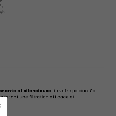
/h
/h
3/h
issante et silencieuse
de votre piscine. Sa
antissant une filtration efficace et
×