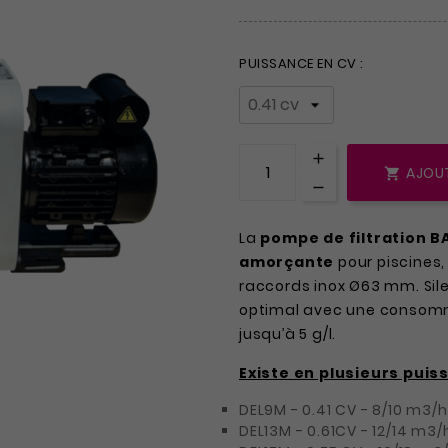
PUISSANCE EN CV :
AJOUT

La
pompe de filtration
B
amorçante
pour piscines,
raccords inox Ø63 mm. Sile
optimal avec une consomm
jusqu’à 5 g/l.
Existe en plusieurs puis
DEL9M - 0.41 CV - 8/10 m3/h
DEL13M - 0.61CV - 12/14 m3/