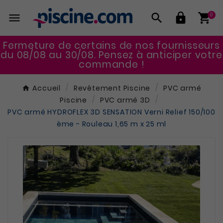




0
Fermeture de certains de nos fournisseurs
du 08/08 au 30/08. Pensez à anticiper votre
commande !
Accueil
Revêtement Piscine
PVC armé
Piscine
PVC armé 3D
PVC armé HYDROFLEX 3D SENSATION Verni Relief 150/100
ème - Rouleau 1,65 m x 25 ml