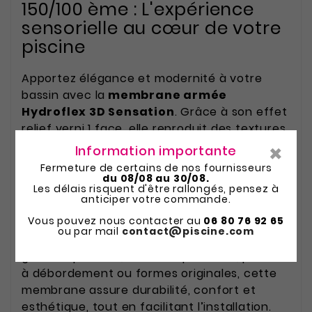
150/100 ème : L'expérience
sensorielle au cœur de votre
piscine
Apportez élégance et modernité à votre
bassin avec la
membrane armée
Hydroflex 3D Sensation
. Grâce à son effet
relief verni 1 face, elle reproduit des textures
naturelles inspirées de pierres et céramiques
×
Information importante
pour un rendu haut de gamme, tout en
Fermeture de certains de nos fournisseurs
offrant une sécurité
antidérapante
du 08/08 au 30/08.
Les délais risquent d'être rallongés, pensez à
Classe C
.
anticiper votre commande.
Vous pouvez nous contacter au
06 80 76 92 65
ou par mail
contact@piscine.com
Idéale pour rénovation, construction de
grandes piscines, escaliers profonds, piscines
à débordement ou formes originales, cette
membrane assure durabilité, confort et
esthétique, tout en facilitant l’installation.