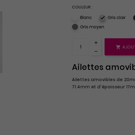
COULEUR :
Blanc
Gris clair

Gris moyen
AJOUT

Ailettes amovi
Ailettes amovibles de 20
71.4mm et d'épaisseur 17