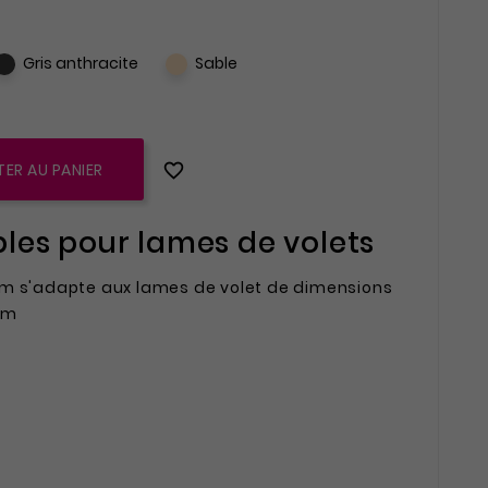
Gris anthracite
Sable

ER AU PANIER
bles pour lames de volets
mm s'adapte aux lames de volet de dimensions
mm