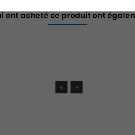
ui ont acheté ce produit ont égale

