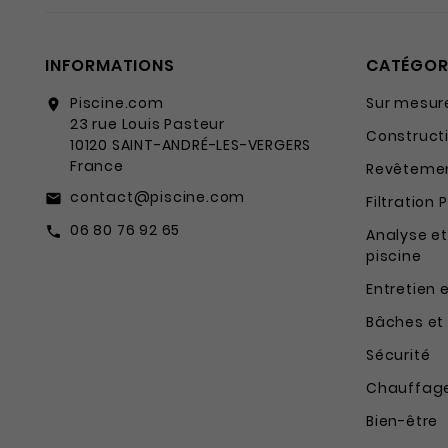
INFORMATIONS
CATÉGOR
Piscine.com
Sur mesur
location_on
23 rue Louis Pasteur
Constructi
10120 SAINT-ANDRÉ-LES-VERGERS
France
Revêtemen
contact@piscine.com
email
Filtration 
06 80 76 92 65
call
Analyse et
piscine
Entretien 
Bâches et
Sécurité
Chauffag
Bien-être