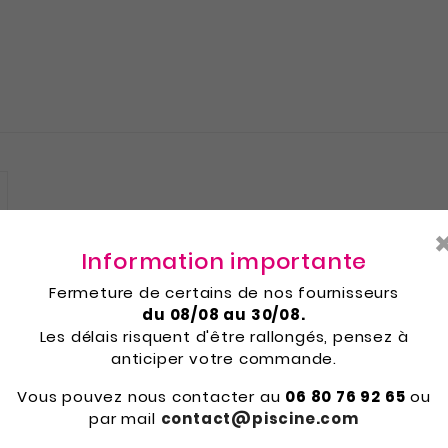
Information importante
mes volet HYDRO COVER
Fermeture de certains de nos fournisseurs
du 08/08 au 30/08.
Les délais risquent d'être rallongés, pensez à
anticiper votre commande.
es de volet PVC de dimensions 71.4mm et 17mm d'épai
Vous pouvez nous contacter au
06 80 76 92 65
ou
par mail
contact@piscine.com