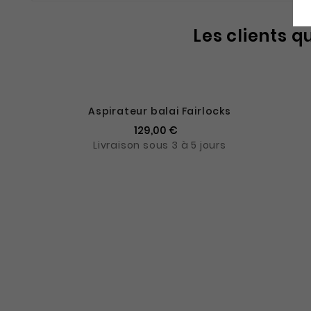
Les clients q
Aspirateur balai Fairlocks
129,00 €
Livraison sous 3 à 5 jours