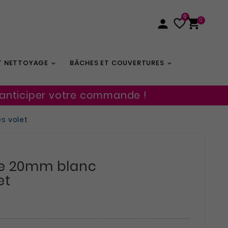
0


0

ET NETTOYAGE
BÂCHES ET COUVERTURES
 anticiper votre commande !
s volet
le 20mm blanc
et