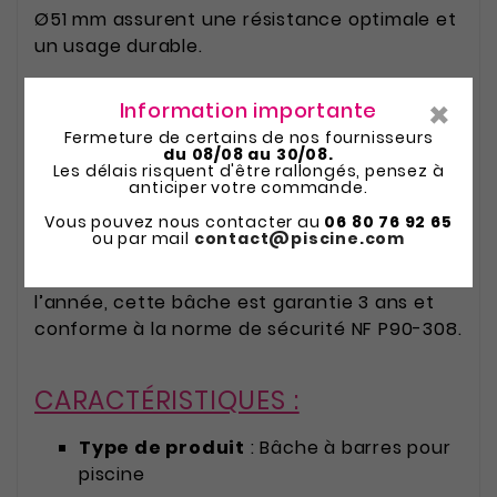
Ø51 mm assurent une résistance optimale et
un usage durable.
×
Information importante
Facile à poser et à manipuler grâce à son
Fermeture de certains de nos fournisseurs
système d’enroulement à gauche, chaque
du 08/08 au 30/08.
bâche est livrée complète avec pitons,
Les délais risquent d'être rallongés, pensez à
anticiper votre commande.
cliquets et manivelle. Elle convient
parfaitement aux bassins de taille inférieure
Vous pouvez nous contacter au
06 80 76 92 65
ou par mail
contact@piscine.com
ou égale aux dimensions indiquées pour
chaque modèle. Idéale pour un usage toute
l’année, cette bâche est garantie 3 ans et
conforme à la norme de sécurité NF P90-308.
CARACTÉRISTIQUES :
Type de produit
: Bâche à barres pour
piscine