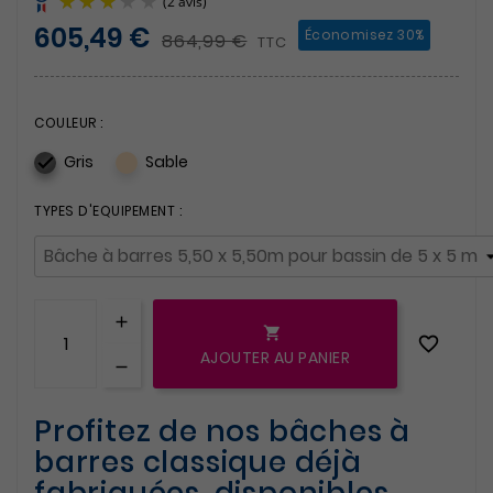
605,49 €
Économisez 30%
864,99 €
TTC
COULEUR :
Gris
Sable

(2 avis)
TYPES D'EQUIPEMENT :


AJOUTER AU PANIER
Profitez de nos bâches à
barres classique déjà
fabriquées, disponibles