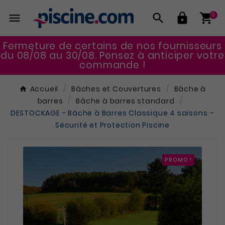




0
Fermeture de certains de nos fournisseurs
du 08/08 au 30/08. Pensez à anticiper votre
commande !
Accueil
Bâches et Couvertures
Bâche à
barres
Bâche à barres standard
DESTOCKAGE - Bâche à Barres Classique 4 saisons –
Sécurité et Protection Piscine
PROMO !