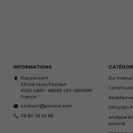
INFORMATIONS
CATÉGOR
Piscine.com
Sur mesur
location_on
23 rue Louis Pasteur
Constructi
10120 SAINT-ANDRÉ-LES-VERGERS
France
Revêtemen
contact@piscine.com
email
Filtration 
06 80 76 92 65
call
Analyse et
piscine