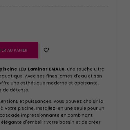

ER AU PANIER
piscine LED Laminar EMAUX
, une touche ultra
aquatique. Avec ses fines lames d'eau et son
e offre une esthétique moderne et apaisante,
s de détente.
mensions et puissances, vous pouvez choisir la
x à votre piscine. Installez-en une seule pour un
ne cascade impressionnante en combinant
n élégante d'embellir votre bassin et de créer