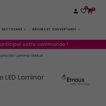
0


0

ET NETTOYAGE
BÂCHES ET COUVERTURES
 anticiper votre commande !
cine LED Laminar EMAUX
e LED Laminar
s